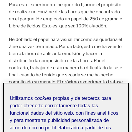
Para este experimento he querido fijarme el propósito
de realizar un FanZine de las flores que he encontrado
en el parque. He empleado un papel de 250 de gramaje.
Libre de ácidos. Esto es, que sea 100% algodón.
He doblado el papel para visualizar como se quedaría el
Zine una vez terminado. Por un lado, esto me ha venido
bien a la hora de aplicar la emulsión y hacer la
distribución la composición de las flores. Por el
contrario, trabajar de esta manera ha dificultado la fase
final, cuando he tenido que secarla se me ha hecho
complicado su manejo. El próximo experimento tratase
de tener una plantilla para hacer la composición (este
primer ejercicio me puede valer de guía) y recortaré el
Utilizamos
cookies
propias y de terceros para
papel cuando la hoja se seque. Por otro lado, el Zine,
poder ofrecerte correctamente todas las
mediante estas proporciones, se va a quedar pequeño
funcionalidades del sitio web, con fines analíticos
para las hojas de los árboles y deberé emplear medios
y para mostrarte publicidad personalizada de
folios si quiero recopilarlas.
acuerdo con un perfil elaborado a partir de tus