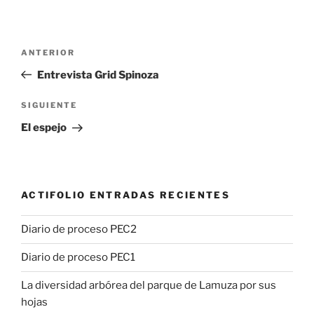
Navegación
Entrada
ANTERIOR
de
anterior:
Entrevista Grid Spinoza
entradas
Siguiente
SIGUIENTE
entrada
El espejo
ACTIFOLIO ENTRADAS RECIENTES
Diario de proceso PEC2
Diario de proceso PEC1
La diversidad arbórea del parque de Lamuza por sus
hojas