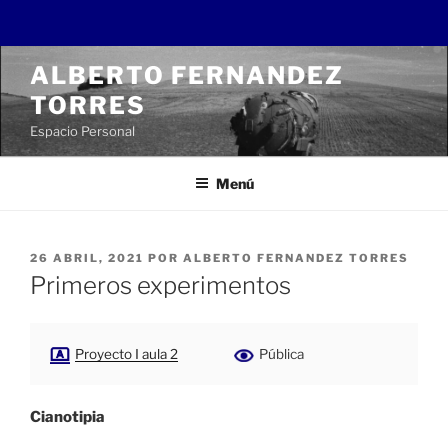
Saltar
ALBERTO FERNANDEZ
al
TORRES
contenido
Espacio Personal
Menú
PUBLICADO
26 ABRIL, 2021
POR
ALBERTO FERNANDEZ TORRES
EL
Primeros experimentos
Proyecto I aula 2
Pública
Cianotipia