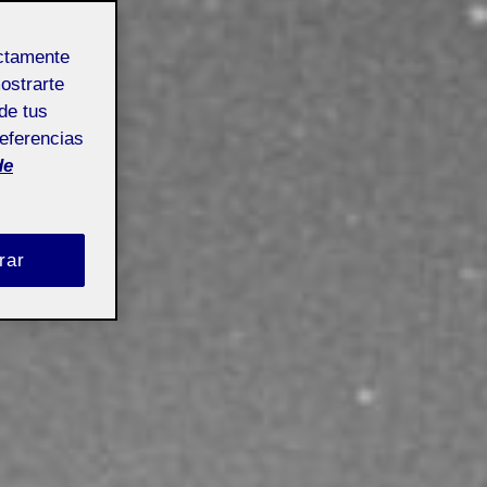
ectamente
mostrarte
de tus
referencias
de
rar