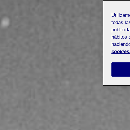
Utiliza
todas la
publicid
hábitos 
haciendo
cookies